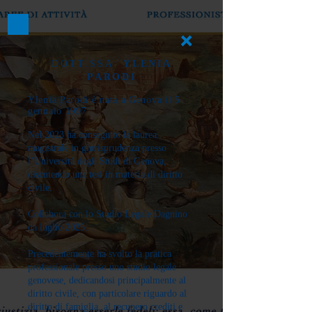
DOTT.SSA
YLENIA
PARODI
Ylenia Parodi è nata a Genova il 5
gennaio 1997.
Nel 2023 ha conseguito la laurea
magistrale in giurisprudenza presso
l’Università degli Studi di Genova,
discutendo una tesi in materia di diritto
civile.
Collabora con lo Studio Legale Dagnino
da luglio 2025.
Precedentemente ha svolto la pratica
professionale presso uno studio legale
genovese, dedicandosi principalmente al
diritto civile, con particolare riguardo al
diritto di famiglia, al recupero crediti e