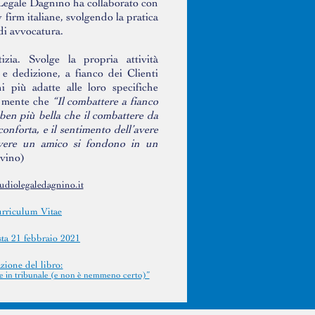
 Legale Dagnino ha collaborato con
 firm italiane, svolgendo la pratica
 di avvocatura.
izia. Svolge la propria attività
e dedizione, a fianco dei Clienti
ni più adatte alle loro specifiche
a mente che
“Il combattere a fianco
en più bella che il combattere da
 conforta, e il sentimento dell’avere
avere un amico si fondono in un
lvino)
udiolegaledagnino.it
rriculum Vitae
sta 21 febbraio 2021
zione del libro:
e in tribunale (e non è nemmeno certo)”