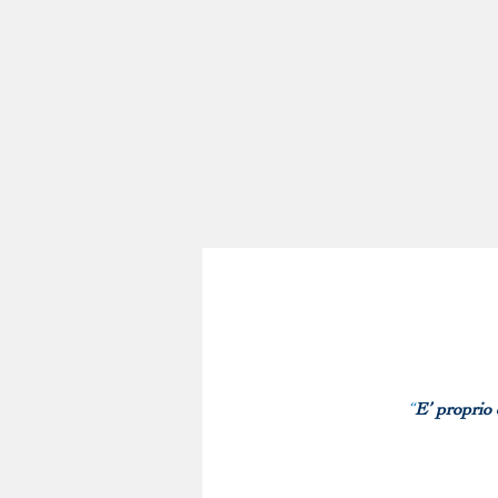
“
E’ proprio 