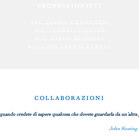
PROFESSIONISTI
AVV. ILARIA CREMONESI
AVV. FEDERICA NOTTE
AVV. GIADA SCARPINI
DOTT.SSA YLENIA PARODI
COLLABORAZIONI
quando credete di sapere qualcosa che dovete guardarla da un’altra 
John Keating 