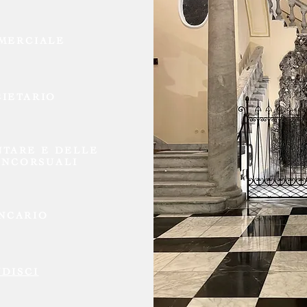
MERCIALE
CIETARIO
NTARE E DELLE
NCORSUALI
ANCARIO
DISCI