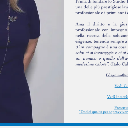
Prima di fondare lo Studio
una delle più prestigiose law
professionale e i primi anni
Ama il diritto e la giust
professionale con impegno 
nella ricerca delle soluzio
esigenze, tenendo sempre 
d’un compagno è una cosa b
solo: ci si incoraggia e ci si
un nemico e quello dell’
medesimo calore”.
(Italo Ca
f.dagnino@st
Vedi Cu
Vedi intervi
Presenta
“Dodici qualità per sopravviver